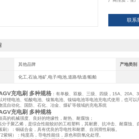
厂商性质：生产
联系
绍
其他品牌
产地类别
化工,石油,地矿,电子/电池,道路/轨道/船舶
AGV充电刷 多种规格
：有单极、双极、三级、四级，15A、20A、35A
以对锂电池、铅酸电池、镍氢电池、镍镉电池等电池充电式使用，也可以
物流自动化、国防、石化、冶金、煤矿等领域的充电系统
AGV充电刷 多种规格
较高的机械强度、良好的绝缘性，耐热、耐腐蚀；
即超高分子聚乙烯，是综合性能较好的工程塑料，其耐磨、抗冲击、耐腐蚀
碳刷）：铜碳合金，具有优良的导电性和耐磨、自润滑性刷板。
T2紫铜）：纯度高，导电性能佳，原色和防氧化处理。