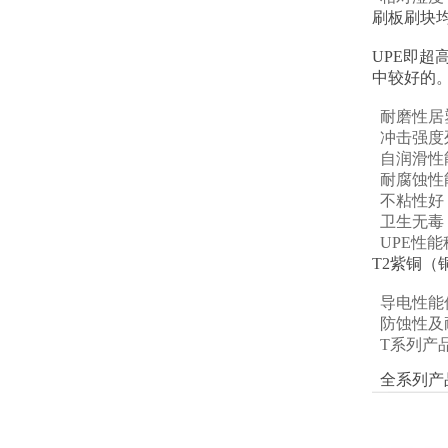
刷板刷块均
UPE即
中较好的
耐磨性居
冲击强度
自润滑性
耐腐蚀性
不粘性好
卫生无毒，
UPE性
T2紫铜
导电性能
防蚀性及
T系列产
全系列产