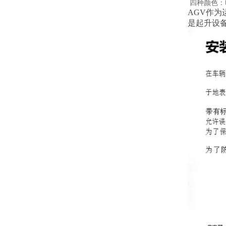
四种颜色：
AGV作
是起升设