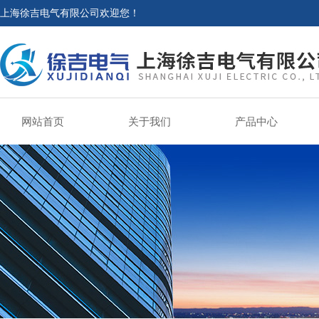
上海徐吉电气有限公司欢迎您！
网站首页
关于我们
产品中心