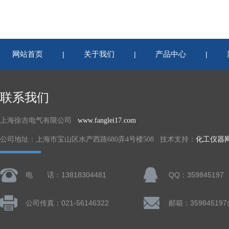
网站首页
关于我们
产品中心
|
|
|
联系我们
上海徐吉电气有限公司
www.fanglei17.com
公司地址：上海市宝山区水产西路680弄4号楼508 技术支持：
化工仪器
电 话：13818304481
QQ：359845197
公司传真：021-56146322
邮箱：359845197