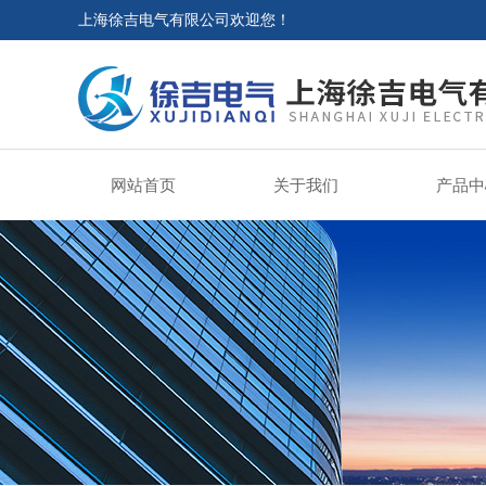
上海徐吉电气有限公司欢迎您！
网站首页
关于我们
产品中