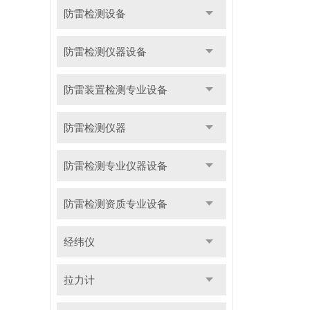
防雷检测设备
防雷检测仪器设备
防雷装置检测专业设备
防雷检测仪器
防雷检测专业仪器设备
防雷检测资质专业设备
经纬仪
拉力计