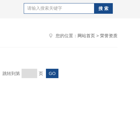
您的位置：
网站首页
>
荣誉资质
页 跳转到第
页