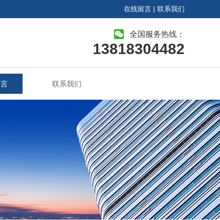
在线留言
|
联系我们
全国服务热线：
13818304482
留言
联系我们