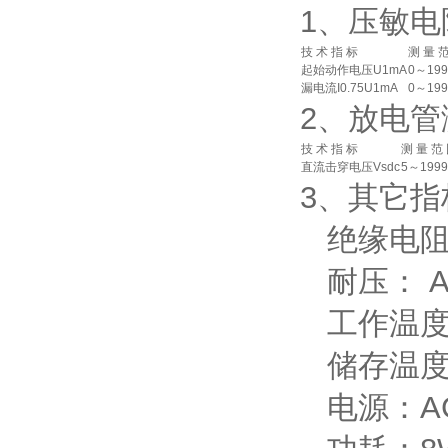
1、压敏电
技 术 指 标
测 量 
起始动作电压U1mA
0～199
漏电流I0.75U1mA
0～199
2、放电
技 术 指 标
测 量 范
直流击穿电压Vsdc
5～199
3、其它指
绝缘电阻：
耐压： AC 
工作温度和
储存温度和
电源：AC2