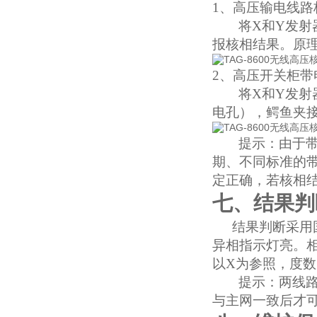
1、
高压输电线路
将
X和Y发
报核相结果。原
2、
高压开关柜带
将
X和Y发
电孔），鳄鱼夹
提示：
由于
期、不同标准的
定正确，若核相
七、结果判
结果判断采用
异相指示灯亮。
以X为参照，度数
提示：两线
与主网一致后才