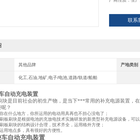
厂商性质：生产
联系
绍
其他品牌
产地类别
化工,石油,地矿,电子/电池,道路/轨道/船舶
车自动充电装置
刷块是目前社会的初生产物，是当下***常用的补充电源装置，
些呢？
在什么地方，你所运用的电动用具再也不担心没电了；
刷板刷块是根据电池的充放电技术实施研发的新类型补充电源设备，可以
刷板刷块的结构设计合理，技术齐全，运用格外方便；
用地点多，具有很好的方便性。
梭车自动充电装置