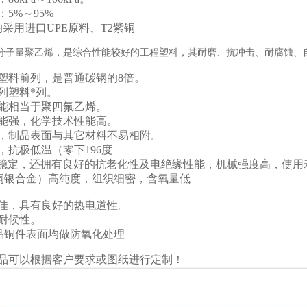
5%～95%
采用进口UPE原料、T2紫铜
高分子量聚乙烯，是综合性能较好的工程塑料，其耐磨、抗冲击、耐腐蚀、
塑料前列，是普通碳钢的8倍。
列塑料*列。
能相当于聚四氟乙烯。
能强，化学技术性能高。
，制品表面与其它材料不易相附。
抗极低温（零下196度
能稳定，还拥有良好的抗老化性及电绝缘性能，机械强度高，使用
（铜银合金）高纯度，组织细密，含氧量低
佳，具有良好的热电道性。
耐候性。
品铜件表面均做防氧化处理
品可以根据客户要求或图纸进行定制！