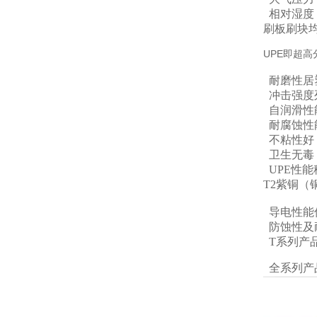
相对湿度：
刷板刷块均
UPE即超
耐磨性居
冲击强度
自润滑性
耐腐蚀性
不粘性好
卫生无毒，
UPE性
T2紫铜
导电性能
防蚀性及
T系列产
全系列产