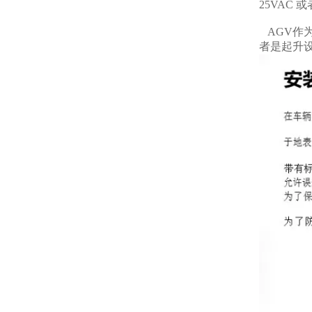
25VAC
AGV作
者是起升