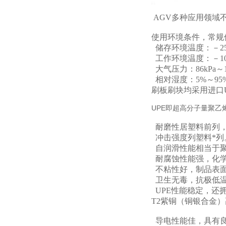
AGV多种应用领域
使用环境条件，常规
储存环境温度：－25
工作环境温度：－10
大气压力：86kPa～1
相对湿度：5%～95
刷板刷块均采用进口U
UPE即超高分子量聚
耐磨性居塑料前列，
冲击强度列塑料*列
自润滑性能相当于
耐腐蚀性能强，化
不粘性好，制品表面
卫生无毒，抗极低温
UPE性能稳定，还
T2紫铜（铜银合金
导电性能佳，具有