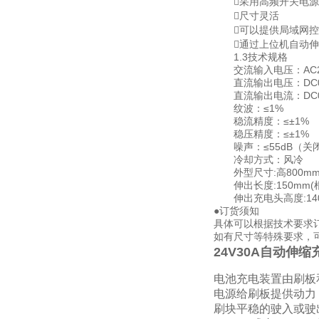
采用高频开关电源
尺寸灵活
可以提供局域网控
通过上位机自动伸
1.3技术规格
交流输入电压：AC220V
直流输出电压：DC0-
直流输出电流：DC0-
纹波：≤1%
稳流精度：≤±1%
稳压精度：≤±1%
噪声：≤55dB（关
冷却方式：风冷
外型尺寸:高800mm×
伸出长度:150mm(
伸出充电头高度:140
●订货须知
具体可以根据技术要求
如有尺寸等特殊要求，
24V30A自动伸缩
电池充电装置由刷板
电源给刷板提供动力
刷块平稳的驶入或驶