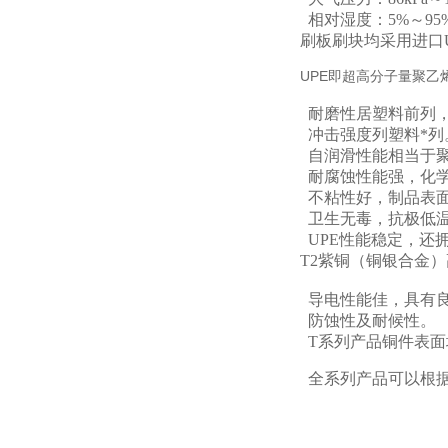
相对湿度：5%～95
刷板刷块均采用进口U
UPE即超高分子量聚
耐磨性居塑料前列，
冲击强度列塑料*列
自润滑性能相当于
耐腐蚀性能强，化
不粘性好，制品表面
卫生无毒，抗极低温
UPE性能稳定，还
T2紫铜（铜银合金
导电性能佳，具有
防蚀性及耐候性。
T系列产品铜件表面
全系列产品可以根据