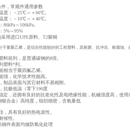
条件，常规件通用参数
度：－25℃～＋60℃。
度：－10℃～＋40℃。
6kPa～106kPa。
5%～95%
采用进口UPE原料、T2紫铜
高分子量聚乙烯，是综合性能较好的工程塑料，其耐磨、抗冲击、耐腐蚀、
塑料前列，是普通碳钢的8倍。
列塑料*列。
能相当于聚四氟乙烯。
能强，化学技术性能高。
，制品表面与其它材料不易相附。
抗极低温（零下196度
能稳定，还拥有良好的抗老化性及电绝缘性能，机械强度高，使用
（铜银合金）高纯度，组织细密，含氧量低
佳，具有良好的热电道性。
耐候性。
品铜件表面均做防氧化处理