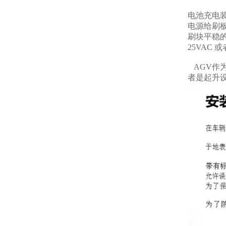
电池充电
电源给刷
刷块平稳的
25VAC
AGV作
者是起升