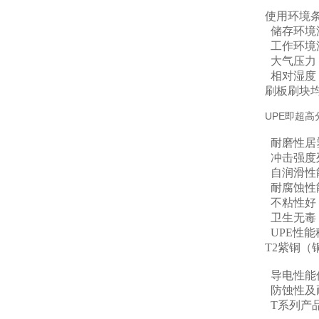
使用环境
储存环境温
工作环境温
大气压力：8
相对湿度：
刷板刷块均
UPE即超
耐磨性居
冲击强度
自润滑性
耐腐蚀性
不粘性好
卫生无毒，
UPE性
T2紫铜
导电性能
防蚀性及
T系列产