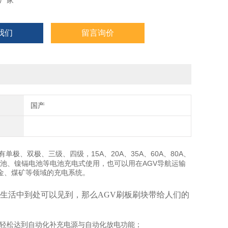
厂家
我们
留言询价
国产
极、双极、三级、四级，15A、20A、35A、60A、80A、
镍氢电池、镍镉电池等电池充电式使用，也可以用在AGV导航运输
金、煤矿等领域的充电系统。
在生活中到处可以见到，那么AGV刷板刷块带给人们的
轻松达到自动化补充电源与自动化放电功能；