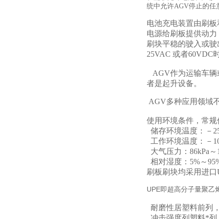
统中允许AGV停止的
电池充电装置由刷板
电源给刷板提供动力
刷块平稳的驶入或驶
25VAC 或者60
AGV作为运输车辆
者是起升设备。
AGV多种应用领域
使用环境条件，常规
储存环境温度：－25
工作环境温度：－10
大气压力：86kPa～1
相对湿度：5%～95
刷板刷块均采用进口U
UPE即超高分子量聚
耐磨性居塑料前列，
冲击强度列塑料*列