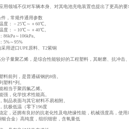
种应用领域不仅对车辆本身、对其电池充电装置也提出了更高的要
条件，常规件通用参数
度：－25℃～＋60℃。
度：－10℃～＋40℃。
6kPa～106kPa。
5%～95%
采用进口UPE原料、T2紫铜
超高分子量聚乙烯，是综合性能较好的工程塑料，其耐磨、抗冲击
。
塑料前列，是普通碳钢的8倍。
列塑料*列。
能相当于聚四氟乙烯。
能强，化学技术性能高。
，制品表面与其它材料不易相附。
抗极低温（零下196度
能稳定，还拥有良好的抗老化性及电绝缘性能，机械强度高，使用
（铜银合金）高纯度，组织细密，含氧量低