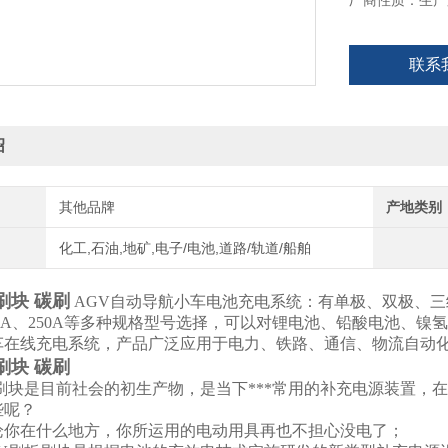
厂商性质：生产
联系
绍
其他品牌
产地类别
化工,石油,地矿,电子/电池,道路/轨道/船舶
刷块 碳刷
AGV自动导航小车电池充电系统：有单极、双极、三级、四
200A、250A等多种规格型号选择，可以对锂电池、铅酸电池、
车在线充电系统，产品广泛应用于电力、铁路、通信、物流自动
刷块 碳刷
刷块是目前社会的初生产物，是当下***常用的补充电源装置，
些呢？
你在什么地方，你所运用的电动用具再也不担心没电了；