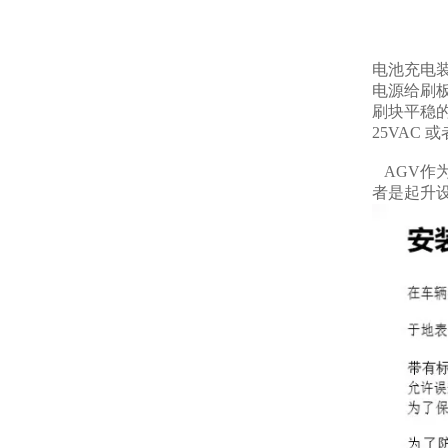
电池充电
电源给刷
刷块平稳的
25VAC
AGV作
者是起升