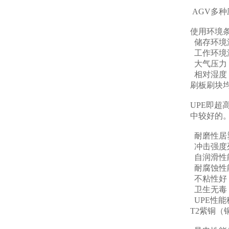
AGV多
使用环境
储存环境温
工作环境温
大气压力：8
相对湿度：
刷板刷块均
UPE即
中较好的
耐磨性居
冲击强度
自润滑性
耐腐蚀性
不粘性好
卫生无毒，
UPE性
T2紫铜