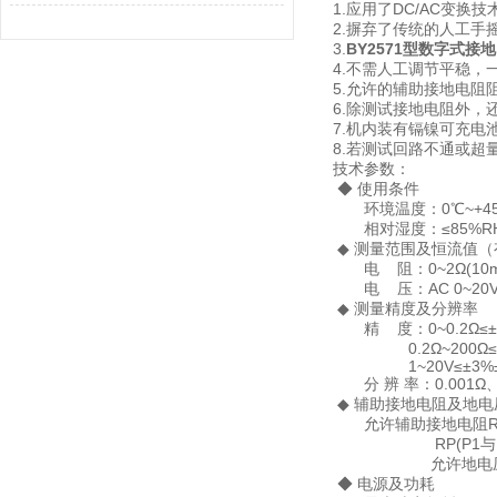
1.应用了DC/AC变
2.摒弃了传统的人工手
3.
BY2571型数字式接
4.不需人工调节平稳，
5.允许的辅助接地电
6.除测试接地电阻外
7.机内装有镉镍可充
8.若测试回路不通或超
技术参数：
◆ 使用条件
环境温度：0℃~+4
相对湿度：≤85%R
◆ 测量范围及恒流值（
电 阻：0~2Ω(10mA),
电 压：AC 0~20
◆ 测量精度及分辨率
精 度：0~0.2Ω≤±3
0.2Ω~200Ω≤±1
1~20V≤±3%±
分 辨 率：0.001Ω、0.
◆ 辅助接地电阻及地
允许辅助接地电阻RC(C
RP(P1与P2之间
允许地电压≤5V(
◆ 电源及功耗