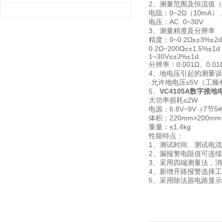
2、测量范围及恒流值
电阻：0~2Ω（10mA），2
电压：AC 0~30V
3、测量精度及分辨率
精度：0~0.2Ω≤±3%±2d
0.2Ω~200Ω≤±1.5%±1d
1~30V≤±3%±1d
分辨率：0.001Ω、0.01Ω
4、地电压引起的测量
·允许地电压≤5V（工频
5、
VC4105A数字接
大功率损耗≤2W
电源：6.8V~9V（7
体积：220mm×200mm
重量：≤1.4kg
性能特点：
1、测试时间、测试电
2、漏报警电阻值可连
3、采用四端测量法，
4、新增开路报警选择
5、采用除法器电路显