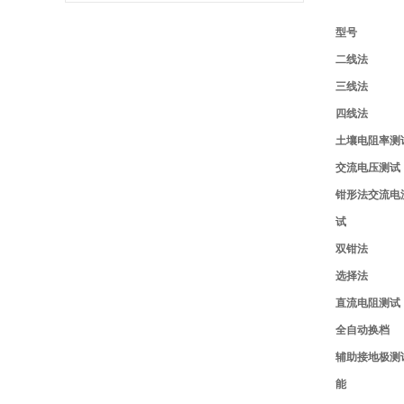
型号
二线法
三线法
四线法
土壤电阻率测
交流电压测试
钳形法交流电
试
双钳法
选择法
直流电阻测试
全自动换档
辅助接地极测
能