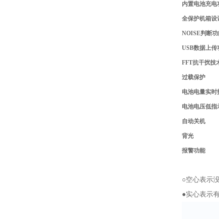
内置电池充电
全保护机箱设
NOISE判断
USB数据上传
FFT抗干扰技
过载保护
电池电量实时
电池电压低指
自动关机
背光
报警功能
○空心表示
●实心表示