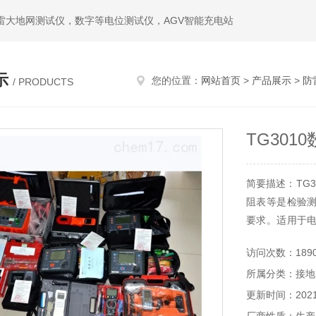
雷大地网测试仪，数字等电位测试仪，AGV智能充电站
示
您的位置：
网站首页
>
产品展示
>
防
/ PRODUCTS
TG30
简要描述：TG
阻表等是检验
要求。适用于
路、加油站、
访问次数：189
点。
所属分类：接地
更新时间：2021-