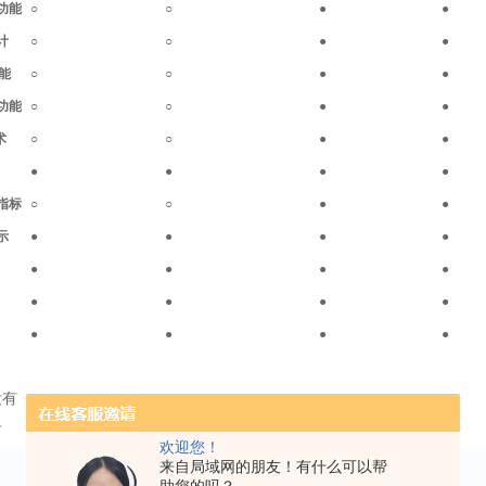
功能
○
○
●
●
计
○
○
●
●
功能
○
○
●
●
功能
○
○
●
●
术
○
○
●
●
●
●
●
●
指标
○
○
●
●
示
●
●
●
●
●
●
●
●
●
●
●
●
●
●
●
●
没有
有
欢迎您！
来自局域网的朋友！有什么可以帮