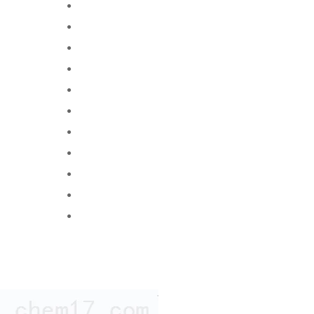
●
●
●
●
●
●
●
●
●
●
●