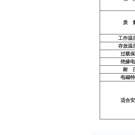
质 
工作温
存放温
过载
绝缘
耐 
电磁
适合