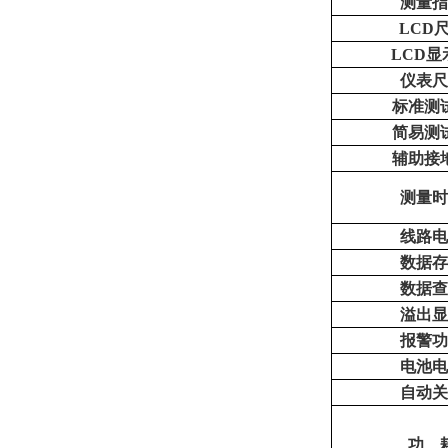
测量
LCD
LCD显
仪表
标准测
简易测
辅助接
测量
线路
数据
数据
溢出
报警
电池
自动
功 