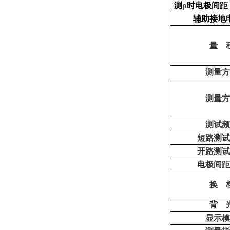
测
ρ
时电极间距
辅助接地
量 
测量
测量
测试
短路测
开路测
电极间
换 
背 
显示