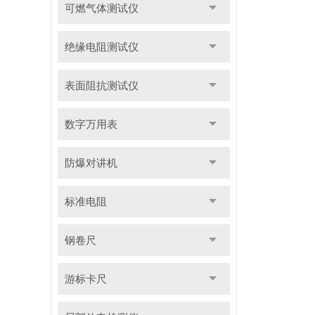
可燃气体测试仪
绝缘电阻测试仪
表面阻抗测试仪
数字万用表
防爆对讲机
标准电阻
钢卷尺
游标卡尺