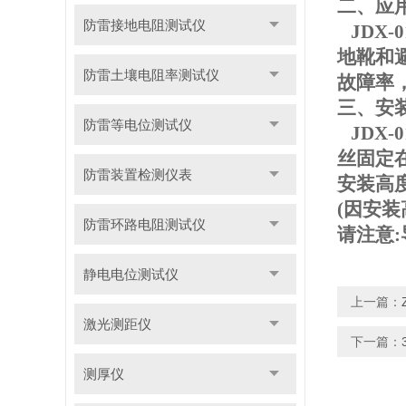
二、
应
防雷接地电阻测试仪
JDX
地靴和
防雷土壤电阻率测试仪
故障率
三、安装
防雷等电位测试仪
JDX
丝固定
防雷装置检测仪表
安装高
(因安
防雷环路电阻测试仪
请注意
静电电位测试仪
上一篇：
激光测距仪
下一篇：
测厚仪