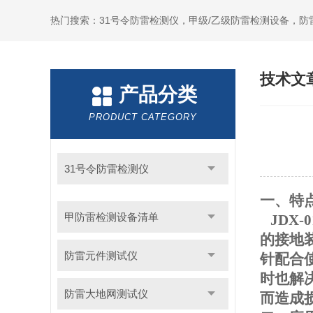
热门搜索：31号令防雷检测仪，甲级/乙级防雷检测设备，防
技术文
产品分类
PRODUCT CATEGORY
31号令防雷检测仪
一、
特
甲防雷检测设备清单
JDX
的接地
防雷元件测试仪
针配合
时也解
防雷大地网测试仪
而造成